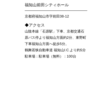
福知山前田シティホール
京都府福知山市字前田38-12
◆アクセス
山陰本線「石原駅」下車、京都交通石
原バス停より福知山方面約2分、東野町
下車福知山方面へ徒歩5分。
鶴舞若狭自動車道 福知山I.C.より約5分
駐車場：駐車場（無料）：100台