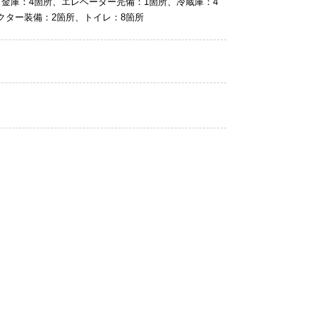
、金庫：4箇所、エレベーター完備：1箇所、冷蔵庫：4
クター装備：2箇所、トイレ：8箇所