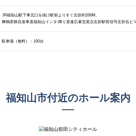
JR福知山駅下車北口を抜け駅前よりすぐ左折約200M。
舞鶴若狭自道車道福知山インタ-降り直進広峯交差点右折駅前信号左折右ヒ
駐車場（無料）：100台
福知山市付近のホール案内