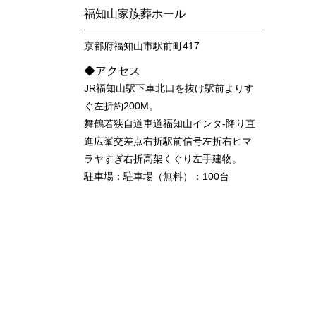
福知山家族葬ホール
京都府福知山市駅前町417
◆アクセス
JR福知山駅下車北口を抜け駅前よりす
ぐ左折約200M。
舞鶴若狭自道車道福知山インタ-降り直
進広峯交差点右折駅前信号左折右ヒマ
ラヤすぎ右折高架くぐり左手建物。
駐車場：駐車場（無料）：100台