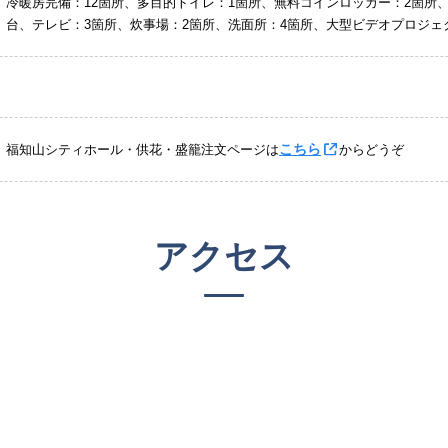
冷暖房完備：12箇所、多目的トイレ：1箇所、無料コインロッカー：2箇所
台、テレビ：3箇所、炊事場：2箇所、洗面所：4箇所、大型ビデオプロジェ
こちら
福知山シティホール・供花・盛籠注文ページは
からどうぞ
アクセス