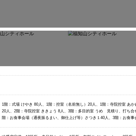
1階：式場 けやき 80人、1階：控室（名前無し）20人、1階：寺院控室 あ
20人、2階：寺院控室 ききょう 8人、3階：多目的室 うめ 見積り、打ち合せ
階：お食事会場（通夜振るまい、御仕上げ等）さつき１40人、3階：お食事会