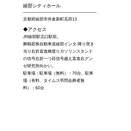
綾部シティホール
京都府綾部市井倉新町瓜田13
◆アクセス
JR綾部駅北口駅前。
舞鶴若狭自動車道綾部インタ-降り突き
当り右折直進橋渡りガソリンスタンド
の信号右折一つ目信号越え直進右グン
ゼ研究所向かい。
駐車場：駐車場（無料）：70台、駐車
場（有料、タイムス弔問会葬者無
料）：60台